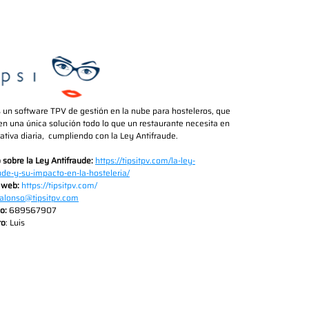
s un software TPV de gestión en la nube para hosteleros, que 
en una única solución todo lo que un restaurante necesita en 
ativa diaria,  cumpliendo con la Ley Antifraude.
o sobre la Ley Antifraude: 
https://tipsitpv.com/la-ley-
ude-y-su-impacto-en-la-hosteleria/
 web:
https://tipsitpv.com/
lalonso@tipsitpv.com
o: 
689567907
to
: Luis