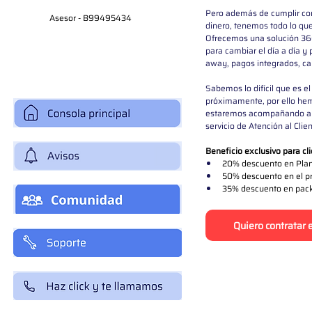
Pero además de cumplir con
Asesor - B99495434
dinero, tenemos todo lo que
Ofrecemos una solución 360
para cambiar el día a día y
away, pagos integrados, cart
Sabemos lo difícil que es e
próximamente, por ello hem
estaremos acompañando a nu
servicio de Atención al Clie
Beneficio exclusivo para cl
20% descuento en Plan 
50% descuento en el pr
35% descuento en pack 
Quiero contratar e