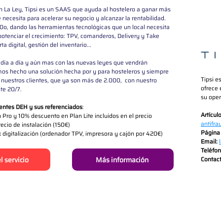
 La Ley, Tipsi es un SAAS que ayuda al hostelero a ganar más 
 necesita para acelerar su negocio y alcanzar la rentabilidad. 
o, dando las herramientas tecnológicas que un local necesita 
 potenciar el crecimiento: TPV, comanderos, Delivery y Take 
a digital, gestión del inventario...
l día a día y aún mas con las nuevas leyes que vendrán
os hecho una solución hecha por y para hosteleros y siempre 
Tipsi e
estros clientes, que ya son más de 2.000,  con nuestro 
ofrece 
nte 20/7.
su oper
ientes DEH y sus referenciados
:
Artícul
Pro y 10% descuento en Plan Lite incluidos en el precio
antifra
ecio de instalación (150€)
Página
digitalización (ordenador TPV, impresora y cajón por 420€)
Email:
Teléfon
l servicio
Más información
Contac