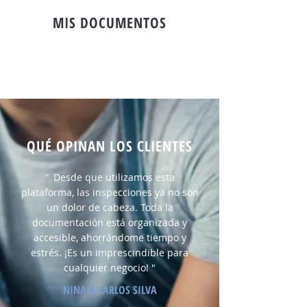
MIS DOCUMENTOS
QUÉ OPINAN LOS CLIENTES
"
Desde que utilizamos esta
plataforma, las inspecciones ya no son
un dolor de cabeza. Toda la
documentación está organizada y
accesible, ahorrándome tiempo y
estrés. ¡Es un imprescindible para
cualquier negocio! "
NINA & CARLOS SILVA