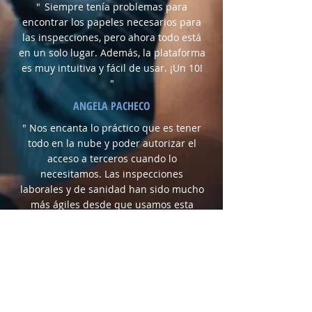
"
Siempre tenía problemas para
encontrar los papeles necesarios para
las inspecciones, pero ahora todo está
en un solo lugar. Además, la plataforma
es muy intuitiva y fácil de usar. ¡Un 10!
"
ANGELA PACHECO
" Nos encanta lo práctico que es tener
todo en la nube y poder autorizar el
acceso a terceros cuando lo
necesitamos. Las inspecciones
laborales y de sanidad han sido mucho
más ágiles desde que usamos esta
solución. "
DIEGO & SUSANA TORRES