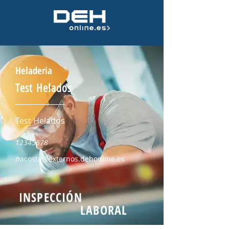
Heladeria
Test Helados
Test Helados
12345678
nacosta@externos.dehonline.es
INSPECCIÓN
LABORAL