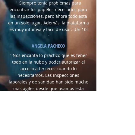
"
Siempre tenía problemas para
encontrar los papeles necesarios para
las inspecciones, pero ahora todo está
en un solo lugar. Además, la plataforma
es muy intuitiva y fácil de usar. ¡Un 10!
"
ANGELA PACHECO
" Nos encanta lo práctico que es tener
todo en la nube y poder autorizar el
acceso a terceros cuando lo
necesitamos. Las inspecciones
laborales y de sanidad han sido mucho
más ágiles desde que usamos esta
solución. "
DIEGO & SUSANA TORRES