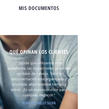
MIS DOCUMENTOS
QUÉ OPINAN LOS CLIENTES
"
Desde que utilizamos esta
plataforma, las inspecciones ya no son
un dolor de cabeza. Toda la
documentación está organizada y
accesible, ahorrándome tiempo y
estrés. ¡Es un imprescindible para
cualquier negocio! "
NINA & CARLOS SILVA