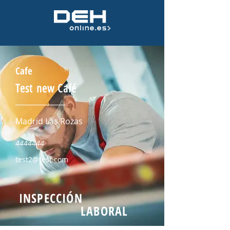
Cafe
Test new Café
Madrid Las Rozas
4444444
test2@test.com
INSPECCIÓN
LABORAL