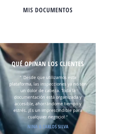
MIS DOCUMENTOS
QUÉ OPINAN LOS CLIENTES
"
Desde que utilizamos esta
plataforma, las inspecciones ya no son
un dolor de cabeza. Toda la
documentación está organizada y
accesible, ahorrándome tiempo y
estrés. ¡Es un imprescindible para
cualquier negocio! "
NINA & CARLOS SILVA