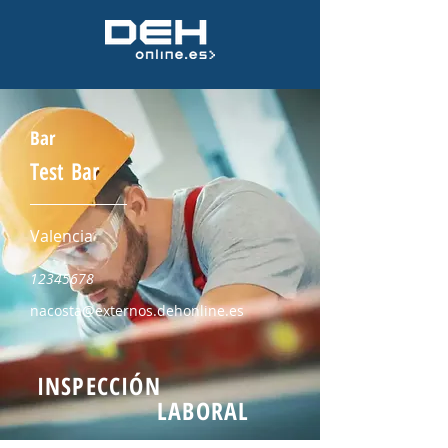
Bar
Test Bar
Valencia
12345678
nacosta@externos.dehonline.es
INSPECCIÓN
LABORAL