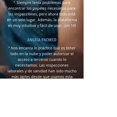
"
Siempre tenía problemas para
encontrar los papeles necesarios para
las inspecciones, pero ahora todo está
en un solo lugar. Además, la plataforma
es muy intuitiva y fácil de usar. ¡Un 10!
"
ANGELA PACHECO
" Nos encanta lo práctico que es tener
todo en la nube y poder autorizar el
acceso a terceros cuando lo
necesitamos. Las inspecciones
laborales y de sanidad han sido mucho
más ágiles desde que usamos esta
solución. "
DIEGO & SUSANA TORRES